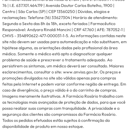
76 | I.E. 637.101.464.119 | Avenida Doutor Carlos Botelho, 1900 |
Centro | São Carlos (SP) | CEP 13560250 | Dúvidas, elogios e
reclamações: Telefone (16) 33627304 | Horário de atendimento:
Segunda a Sexta das 8h às 18h, exceto feriados | Farmacêutico
Responsável: Andyara Rinaldi Mancini | CRF 47.760 | AFE: 787052-1 |
CMVS - 354890622-477-000031-1-5. As informações contidas neste
site não devem ser usadas para automedicação e não substituem, em
hipótese alguma, as orientações dadas pelo profissional da área
médica. Somente o médico está apto a diagnosticar qualquer
problema de saúde e prescrever o tratamento adequado. Ao
persistirem os sintomas, um médico deverá ser consultado. Maiores
esclarecimentos, consultar o site: www.anvisa.gov.br. Os preços e
promoções divulgados no site são válidos apenas para compras
feitas pela Internet e podem variar conforme região de entrega. Em
caso de divergência, o preço válido é o do carrinho de compras.
Imagens meramente ilustrativas. A Farmácia Rosário trabalha com
as tecnologias mais avançadas de proteção de dados, para que você
possa realizar suas compras com tranquilidade. A privacidade e a
segurança dos clientes são compromissos da Farmácia Rosário.
Todos os pedidos efetuados estão sujeitos à confirmação da
disponibilidade de produto em nosso estoque.