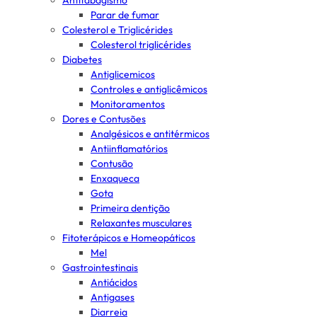
Antitabagismo
Parar de fumar
Colesterol e Triglicérides
Colesterol triglicérides
Diabetes
Antiglicemicos
Controles e antiglicêmicos
Monitoramentos
Dores e Contusões
Analgésicos e antitérmicos
Antiinflamatórios
Contusão
Enxaqueca
Gota
Primeira dentição
Relaxantes musculares
Fitoterápicos e Homeopáticos
Mel
Gastrointestinais
Antiácidos
Antigases
Diarreia