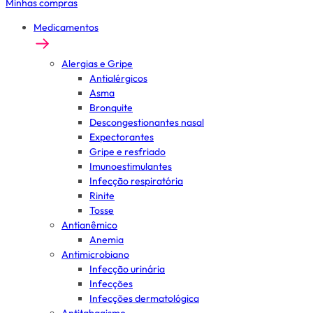
Minhas compras
Medicamentos
Alergias e Gripe
Antialérgicos
Asma
Bronquite
Descongestionantes nasal
Expectorantes
Gripe e resfriado
Imunoestimulantes
Infecção respiratória
Rinite
Tosse
Antianêmico
Anemia
Antimicrobiano
Infecção urinária
Infecções
Infecções dermatológica