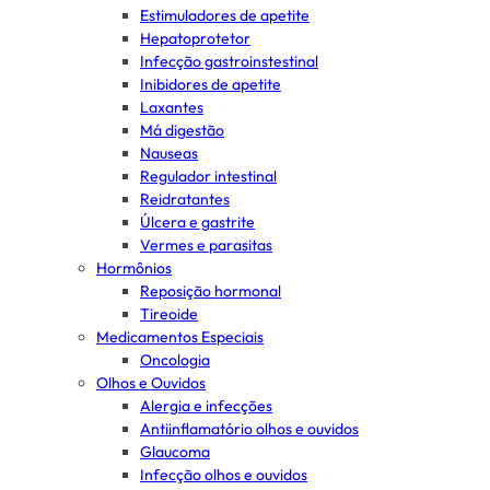
Estimuladores de apetite
Hepatoprotetor
Infecção gastroinstestinal
Inibidores de apetite
Laxantes
Má digestão
Nauseas
Regulador intestinal
Reidratantes
Úlcera e gastrite
Vermes e parasitas
Hormônios
Reposição hormonal
Tireoide
Medicamentos Especiais
Oncologia
Olhos e Ouvidos
Alergia e infecções
Antiinflamatório olhos e ouvidos
Glaucoma
Infecção olhos e ouvidos