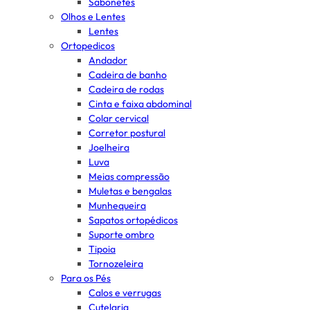
Sabonetes
Olhos e Lentes
Lentes
Ortopedicos
Andador
Cadeira de banho
Cadeira de rodas
Cinta e faixa abdominal
Colar cervical
Corretor postural
Joelheira
Luva
Meias compressão
Muletas e bengalas
Munhequeira
Sapatos ortopédicos
Suporte ombro
Tipoia
Tornozeleira
Para os Pés
Calos e verrugas
Cutelaria