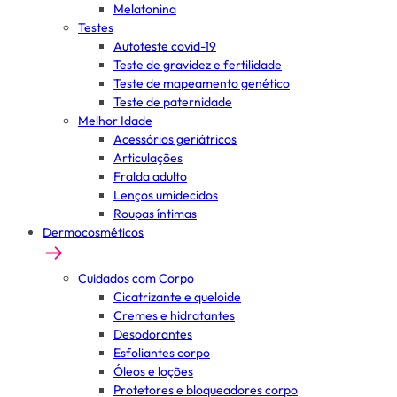
Melatonina
Testes
Autoteste covid-19
Teste de gravidez e fertilidade
Teste de mapeamento genético
Teste de paternidade
Melhor Idade
Acessórios geriátricos
Articulações
Fralda adulto
Lenços umidecidos
Roupas íntimas
Dermocosméticos
Cuidados com Corpo
Cicatrizante e queloide
Cremes e hidratantes
Desodorantes
Esfoliantes corpo
Óleos e loções
Protetores e bloqueadores corpo