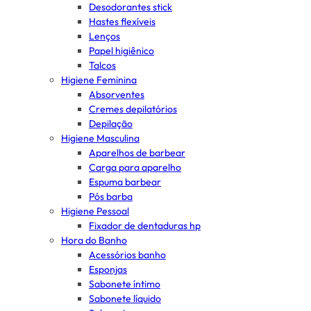
Desodorantes stick
Hastes flexíveis
Lenços
Papel higiênico
Talcos
Higiene Feminina
Absorventes
Cremes depilatórios
Depilação
Higiene Masculina
Aparelhos de barbear
Carga para aparelho
Espuma barbear
Pós barba
Higiene Pessoal
Fixador de dentaduras hp
Hora do Banho
Acessórios banho
Esponjas
Sabonete íntimo
Sabonete líquido