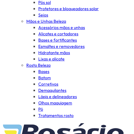
Pós sol
Protetores e bloqueadores solar
Seios
Mãos e Unhas Beleza
Acessórios mãos e unhas
Alicates e cortadores
Bases e fortificantes
Esmaltes e removedores
Hidratante mãos
Lixas e alicate
Rosto Beleza
Bases
Batom
Corretivos
Demaquilantes
Lápis e delineadores
Olhos maquiagem
Pó
Tratamentos rosto