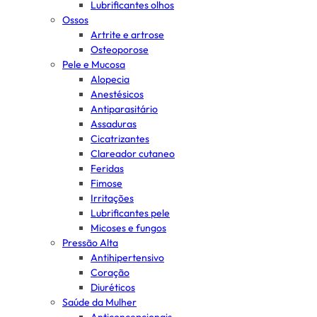
Lubrificantes olhos
Ossos
Artrite e artrose
Osteoporose
Pele e Mucosa
Alopecia
Anestésicos
Antiparasitário
Assaduras
Cicatrizantes
Clareador cutaneo
Feridas
Fimose
Irritações
Lubrificantes pele
Micoses e fungos
Pressão Alta
Antihipertensivo
Coração
Diuréticos
Saúde da Mulher