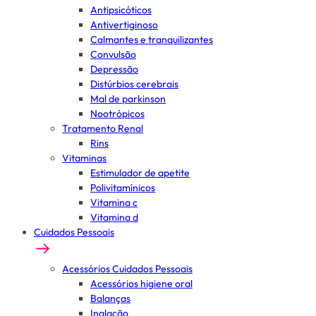
Antipsicóticos
Antivertiginoso
Calmantes e tranquilizantes
Convulsão
Depressão
Distúrbios cerebrais
Mal de parkinson
Nootrópicos
Tratamento Renal
Rins
Vitaminas
Estimulador de apetite
Polivitamínicos
Vitamina c
Vitamina d
Cuidados Pessoais
Acessórios Cuidados Pessoais
Acessórios higiene oral
Balanças
Inalação