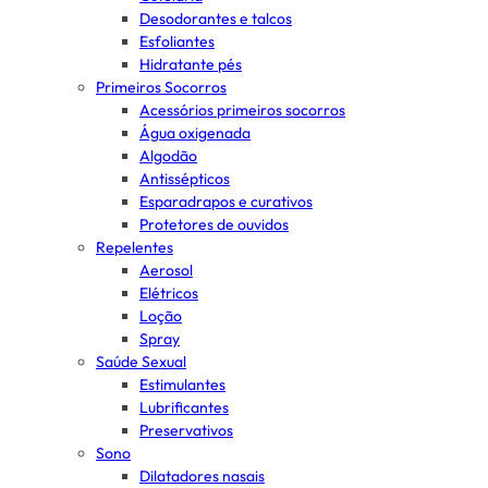
Desodorantes e talcos
Esfoliantes
Hidratante pés
Primeiros Socorros
Acessórios primeiros socorros
Água oxigenada
Algodão
Antissépticos
Esparadrapos e curativos
Protetores de ouvidos
Repelentes
Aerosol
Elétricos
Loção
Spray
Saúde Sexual
Estimulantes
Lubrificantes
Preservativos
Sono
Dilatadores nasais