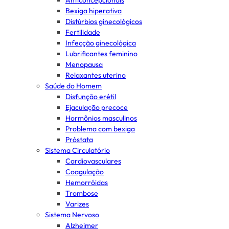
Anticoncepcionais
Bexiga hiperativa
Distúrbios ginecológicos
Fertilidade
Infecção ginecológica
Lubrificantes feminino
Menopausa
Relaxantes uterino
Saúde do Homem
Disfunção erétil
Ejaculação precoce
Hormônios masculinos
Problema com bexiga
Próstata
Sistema Circulatório
Cardiovasculares
Coagulação
Hemorróidas
Trombose
Varizes
Sistema Nervoso
Alzheimer