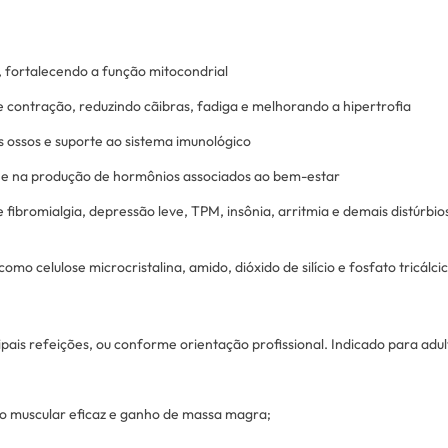
s, fortalecendo a função mitocondrial
 e contração, reduzindo cãibras, fadiga e melhorando a hipertrofia
os ossos e suporte ao sistema imunológico
na e na produção de hormônios associados ao bem-estar
de fibromialgia, depressão leve, TPM, insônia, arritmia e demais distúrbio
 celulose microcristalina, amido, dióxido de silício e fosfato tricálcic
cipais refeições, ou conforme orientação profissional. Indicado para adu
ção muscular eficaz e ganho de massa magra;