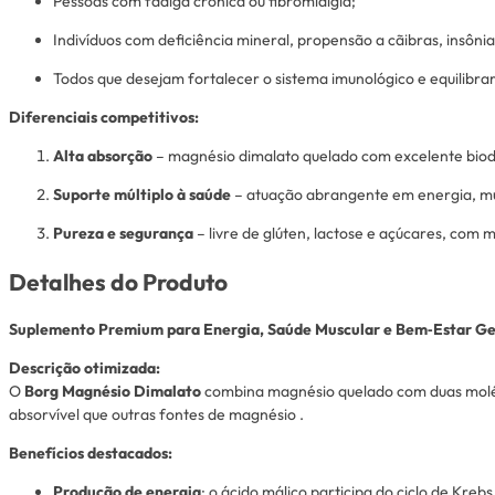
Pessoas com fadiga crônica ou fibromialgia;
Indivíduos com deficiência mineral, propensão a cãibras, insôn
Todos que desejam fortalecer o sistema imunológico e equilibra
Diferenciais competitivos:
Alta absorção
– magnésio dimalato quelado com excelente biod
Suporte múltiplo à saúde
– atuação abrangente em energia, mú
Pureza e segurança
– livre de glúten, lactose e açúcares, com
Detalhes do Produto
Suplemento Premium para Energia, Saúde Muscular e Bem‑Estar Ge
Descrição otimizada:
O
Borg Magnésio Dimalato
combina magnésio quelado com duas molécu
absorvível que outras fontes de magnésio
.
Benefícios destacados:
Produção de energia
: o ácido málico participa do ciclo de Kreb