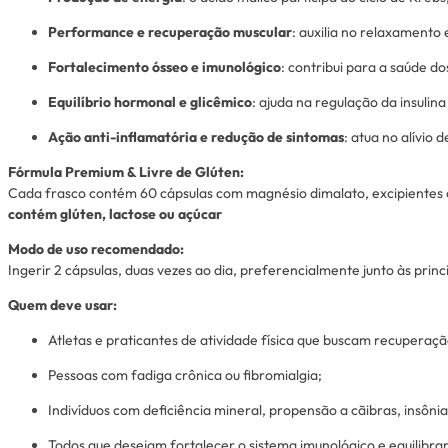
Performance e recuperação muscular
: auxilia no relaxamento
Fortalecimento ósseo e imunológico
: contribui para a saúde d
Equilíbrio hormonal e glicêmico
: ajuda na regulação da insuli
Ação anti-inflamatória e redução de sintomas
: atua no alívio 
Fórmula Premium & Livre de Glúten:
Cada frasco contém 60 cápsulas com magnésio dimalato, excipientes como
contém glúten, lactose ou açúcar
Modo de uso recomendado:
Ingerir 2 cápsulas, duas vezes ao dia, preferencialmente junto às prin
Quem deve usar:
Atletas e praticantes de atividade física que buscam recupera
Pessoas com fadiga crônica ou fibromialgia;
Indivíduos com deficiência mineral, propensão a cãibras, insôn
Todos que desejam fortalecer o sistema imunológico e equilibra