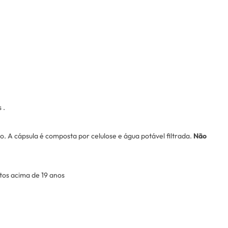
s
.
o. A cápsula é composta por celulose e água potável filtrada.
Não
ltos acima de 19 anos