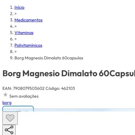
Início
>
Medicamentos
>
Vitaminas
>
Polivitamínicos
>
Borg Magnesio Dimalato 60capsulas
Borg Magnesio Dimalato 60Capsu
EAN: 7908079503602
Código: 462103
Sem avaliações
borg