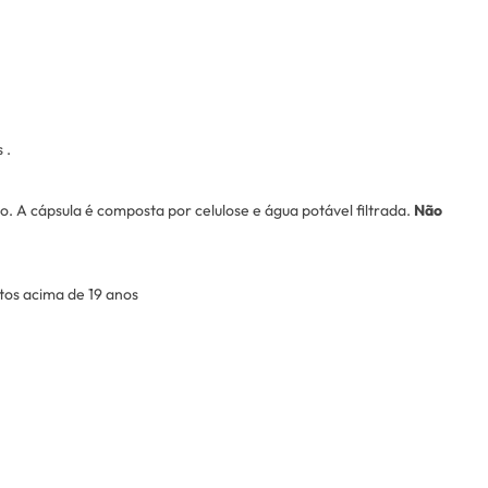
s
.
o. A cápsula é composta por celulose e água potável filtrada.
Não
ltos acima de 19 anos