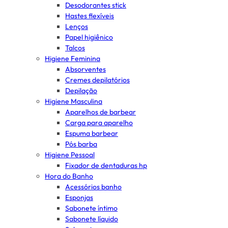
Desodorantes stick
Hastes flexíveis
Lenços
Papel higiênico
Talcos
Higiene Feminina
Absorventes
Cremes depilatórios
Depilação
Higiene Masculina
Aparelhos de barbear
Carga para aparelho
Espuma barbear
Pós barba
Higiene Pessoal
Fixador de dentaduras hp
Hora do Banho
Acessórios banho
Esponjas
Sabonete íntimo
Sabonete líquido