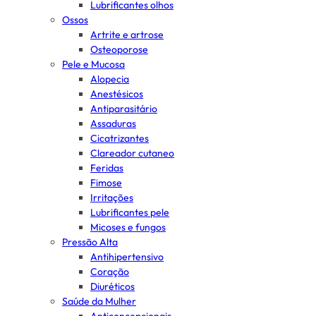
Lubrificantes olhos
Ossos
Artrite e artrose
Osteoporose
Pele e Mucosa
Alopecia
Anestésicos
Antiparasitário
Assaduras
Cicatrizantes
Clareador cutaneo
Feridas
Fimose
Irritações
Lubrificantes pele
Micoses e fungos
Pressão Alta
Antihipertensivo
Coração
Diuréticos
Saúde da Mulher