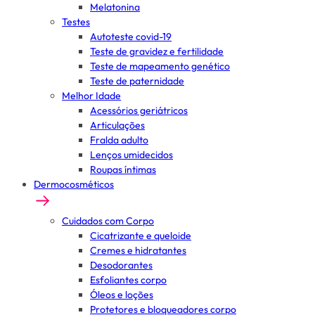
Melatonina
Testes
Autoteste covid-19
Teste de gravidez e fertilidade
Teste de mapeamento genético
Teste de paternidade
Melhor Idade
Acessórios geriátricos
Articulações
Fralda adulto
Lenços umidecidos
Roupas íntimas
Dermocosméticos
Cuidados com Corpo
Cicatrizante e queloide
Cremes e hidratantes
Desodorantes
Esfoliantes corpo
Óleos e loções
Protetores e bloqueadores corpo