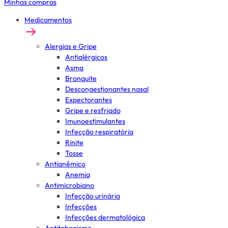
Minhas compras
Medicamentos
Alergias e Gripe
Antialérgicos
Asma
Bronquite
Descongestionantes nasal
Expectorantes
Gripe e resfriado
Imunoestimulantes
Infecção respiratória
Rinite
Tosse
Antianêmico
Anemia
Antimicrobiano
Infecção urinária
Infecções
Infecções dermatológica