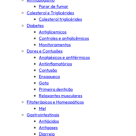
Antitabagismo
Parar de fumar
Colesterol e Triglicérides
Colesterol triglicérides
Diabetes
Antiglicemicos
Controles e antiglicêmicos
Monitoramentos
Dores e Contusões
Analgésicos e antitérmicos
Antiinflamatórios
Contusão
Enxaqueca
Gota
Primeira dentição
Relaxantes musculares
Fitoterápicos e Homeopáticos
Mel
Gastrointestinais
Antiácidos
Antigases
Diarreia