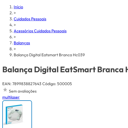
Início
>
Cuidados Pessoais
>
Acessórios Cuidados Pessoais
>
Balanças
>
Balança Digital Eatsmart Branca Hc039
Balança Digital EatSmart Branca
EAN: 7899838827643
Código: 500005
Sem avaliações
multilaser