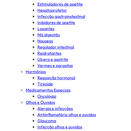
Estimuladores de apetite
Hepatoprotetor
Infecção gastroinstestinal
Inibidores de apetite
Laxantes
Má digestão
Nauseas
Regulador intestinal
Reidratantes
Úlcera e gastrite
Vermes e parasitas
Hormônios
Reposição hormonal
Tireoide
Medicamentos Especiais
Oncologia
Olhos e Ouvidos
Alergia e infecções
Antiinflamatório olhos e ouvidos
Glaucoma
Infecção olhos e ouvidos