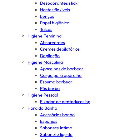
Desodorantes stick
Hastes flexíveis
Lenços
Papel higiênico
Talcos
Higiene Feminina
Absorventes
Cremes depilatórios
Depilação
Higiene Masculina
Aparelhos de barbear
Carga para aparelho
Espuma barbear
Pós barba
Higiene Pessoal
Fixador de dentaduras hp
Hora do Banho
Acessórios banho
Esponjas
Sabonete íntimo
Sabonete líquido