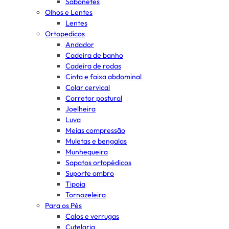
Sabonetes
Olhos e Lentes
Lentes
Ortopedicos
Andador
Cadeira de banho
Cadeira de rodas
Cinta e faixa abdominal
Colar cervical
Corretor postural
Joelheira
Luva
Meias compressão
Muletas e bengalas
Munhequeira
Sapatos ortopédicos
Suporte ombro
Tipoia
Tornozeleira
Para os Pés
Calos e verrugas
Cutelaria