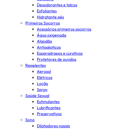
Desodorantes e talcos
Esfoliantes
Hidratante pés
Primeiros Socorros
Acessórios primeiros socorros
Água oxigenada
Algodão
Antissépticos
Esparadrapos e curativos
Protetores de ouvidos
Repelentes
Aerosol
Elétricos
Loção
Spray
Saúde Sexual
Estimulantes
Lubrificantes
Preservativos
Sono
Dilatadores nasais