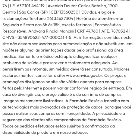
76 | I.E. 637.101.464.119 | Avenida Doutor Carlos Botelho, 1900 |
Centro | São Carlos (SP) | CEP 13560250 | Dúvidas, elogios e
reclamações: Telefone (16) 33627304 | Horário de atendimento:
Segunda a Sexta das 8h às 18h, exceto feriados | Farmacêutico
Responsável: Andyara Rinaldi Mancini | CRF 47.760 | AFE: 787052-1 |
CMVS - 354890622-477-000031-1-5. As informações contidas neste
site não devem ser usadas para automedicação e não substituem, em
hipótese alguma, as orientações dadas pelo profissional da área
médica. Somente o médico está apto a diagnosticar qualquer
problema de saúde e prescrever o tratamento adequado. Ao
persistirem os sintomas, um médico deverá ser consultado. Maiores
esclarecimentos, consultar o site: www.anvisa.gov.br. Os preços e
promoções divulgados no site são válidos apenas para compras
feitas pela Internet e podem variar conforme região de entrega. Em
caso de divergência, o preço válido é o do carrinho de compras.
Imagens meramente ilustrativas. A Farmácia Rosário trabalha com
as tecnologias mais avançadas de proteção de dados, para que você
possa realizar suas compras com tranquilidade. A privacidade e a
segurança dos clientes são compromissos da Farmácia Rosário.
Todos os pedidos efetuados estão sujeitos à confirmação da
disponibilidade de produto em nosso estoque.