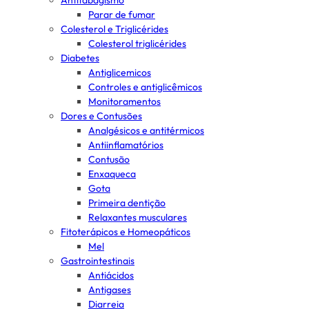
Antitabagismo
Parar de fumar
Colesterol e Triglicérides
Colesterol triglicérides
Diabetes
Antiglicemicos
Controles e antiglicêmicos
Monitoramentos
Dores e Contusões
Analgésicos e antitérmicos
Antiinflamatórios
Contusão
Enxaqueca
Gota
Primeira dentição
Relaxantes musculares
Fitoterápicos e Homeopáticos
Mel
Gastrointestinais
Antiácidos
Antigases
Diarreia