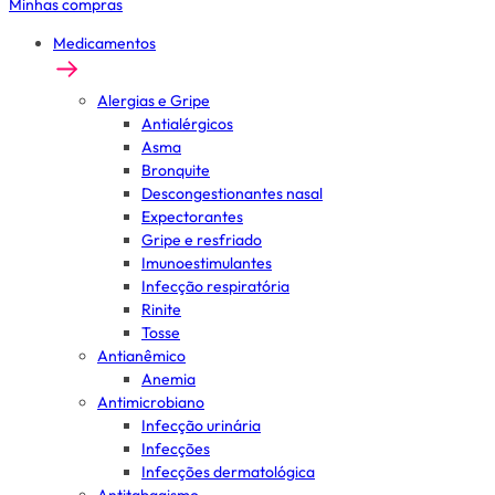
Minhas compras
Medicamentos
Alergias e Gripe
Antialérgicos
Asma
Bronquite
Descongestionantes nasal
Expectorantes
Gripe e resfriado
Imunoestimulantes
Infecção respiratória
Rinite
Tosse
Antianêmico
Anemia
Antimicrobiano
Infecção urinária
Infecções
Infecções dermatológica