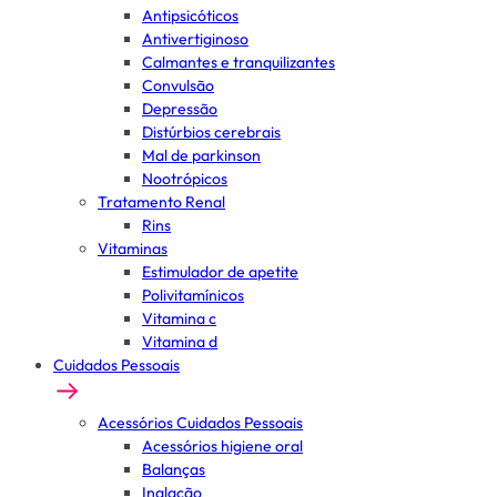
Antipsicóticos
Antivertiginoso
Calmantes e tranquilizantes
Convulsão
Depressão
Distúrbios cerebrais
Mal de parkinson
Nootrópicos
Tratamento Renal
Rins
Vitaminas
Estimulador de apetite
Polivitamínicos
Vitamina c
Vitamina d
Cuidados Pessoais
Acessórios Cuidados Pessoais
Acessórios higiene oral
Balanças
Inalação