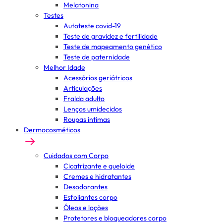
Melatonina
Testes
Autoteste covid-19
Teste de gravidez e fertilidade
Teste de mapeamento genético
Teste de paternidade
Melhor Idade
Acessórios geriátricos
Articulações
Fralda adulto
Lenços umidecidos
Roupas íntimas
Dermocosméticos
Cuidados com Corpo
Cicatrizante e queloide
Cremes e hidratantes
Desodorantes
Esfoliantes corpo
Óleos e loções
Protetores e bloqueadores corpo