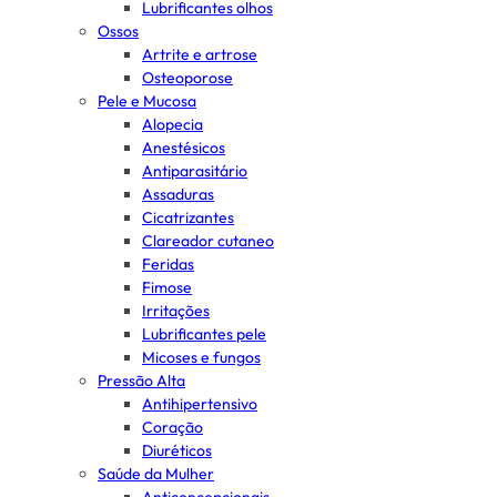
Lubrificantes olhos
Ossos
Artrite e artrose
Osteoporose
Pele e Mucosa
Alopecia
Anestésicos
Antiparasitário
Assaduras
Cicatrizantes
Clareador cutaneo
Feridas
Fimose
Irritações
Lubrificantes pele
Micoses e fungos
Pressão Alta
Antihipertensivo
Coração
Diuréticos
Saúde da Mulher