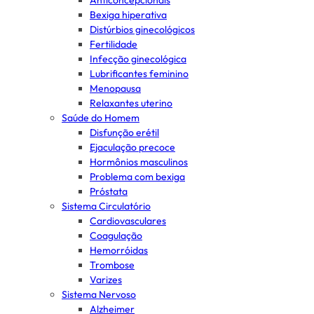
Anticoncepcionais
Bexiga hiperativa
Distúrbios ginecológicos
Fertilidade
Infecção ginecológica
Lubrificantes feminino
Menopausa
Relaxantes uterino
Saúde do Homem
Disfunção erétil
Ejaculação precoce
Hormônios masculinos
Problema com bexiga
Próstata
Sistema Circulatório
Cardiovasculares
Coagulação
Hemorróidas
Trombose
Varizes
Sistema Nervoso
Alzheimer