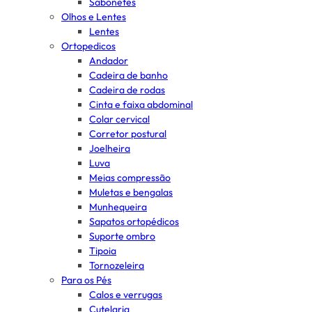
Sabonetes
Olhos e Lentes
Lentes
Ortopedicos
Andador
Cadeira de banho
Cadeira de rodas
Cinta e faixa abdominal
Colar cervical
Corretor postural
Joelheira
Luva
Meias compressão
Muletas e bengalas
Munhequeira
Sapatos ortopédicos
Suporte ombro
Tipoia
Tornozeleira
Para os Pés
Calos e verrugas
Cutelaria