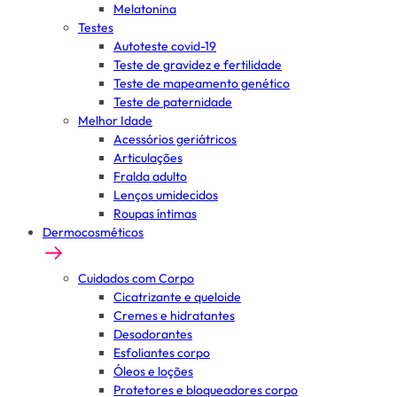
Melatonina
Testes
Autoteste covid-19
Teste de gravidez e fertilidade
Teste de mapeamento genético
Teste de paternidade
Melhor Idade
Acessórios geriátricos
Articulações
Fralda adulto
Lenços umidecidos
Roupas íntimas
Dermocosméticos
Cuidados com Corpo
Cicatrizante e queloide
Cremes e hidratantes
Desodorantes
Esfoliantes corpo
Óleos e loções
Protetores e bloqueadores corpo