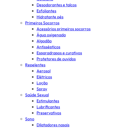
Desodorantes e talcos
Esfoliantes
Hidratante pés
Primeiros Socorros
Acessórios primeiros socorros
Água oxigenada
Algodão
Antissépticos
Esparadrapos e curativos
Protetores de ouvidos
Repelentes
Aerosol
Elétricos
Loção
Spray
Saúde Sexual
Estimulantes
Lubrificantes
Preservativos
Sono
Dilatadores nasais