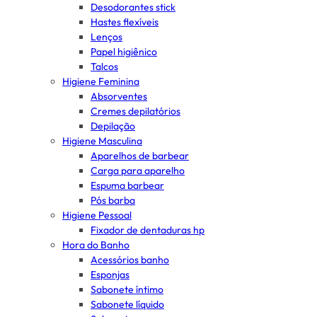
Desodorantes stick
Hastes flexíveis
Lenços
Papel higiênico
Talcos
Higiene Feminina
Absorventes
Cremes depilatórios
Depilação
Higiene Masculina
Aparelhos de barbear
Carga para aparelho
Espuma barbear
Pós barba
Higiene Pessoal
Fixador de dentaduras hp
Hora do Banho
Acessórios banho
Esponjas
Sabonete íntimo
Sabonete líquido