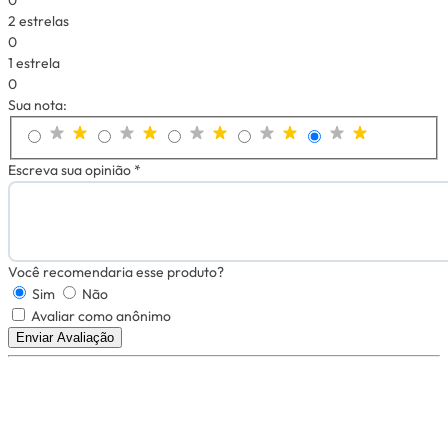
0
2 estrelas
0
1 estrela
0
Sua nota:
Escreva sua opinião *
Você recomendaria esse produto?
Sim
Não
Avaliar como anônimo
Enviar Avaliação