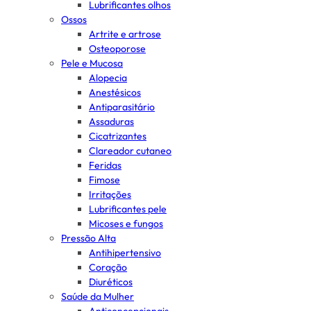
Lubrificantes olhos
Ossos
Artrite e artrose
Osteoporose
Pele e Mucosa
Alopecia
Anestésicos
Antiparasitário
Assaduras
Cicatrizantes
Clareador cutaneo
Feridas
Fimose
Irritações
Lubrificantes pele
Micoses e fungos
Pressão Alta
Antihipertensivo
Coração
Diuréticos
Saúde da Mulher