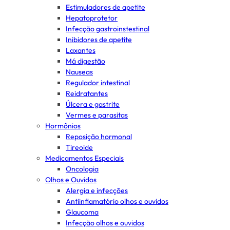
Estimuladores de apetite
Hepatoprotetor
Infecção gastroinstestinal
Inibidores de apetite
Laxantes
Má digestão
Nauseas
Regulador intestinal
Reidratantes
Úlcera e gastrite
Vermes e parasitas
Hormônios
Reposição hormonal
Tireoide
Medicamentos Especiais
Oncologia
Olhos e Ouvidos
Alergia e infecções
Antiinflamatório olhos e ouvidos
Glaucoma
Infecção olhos e ouvidos