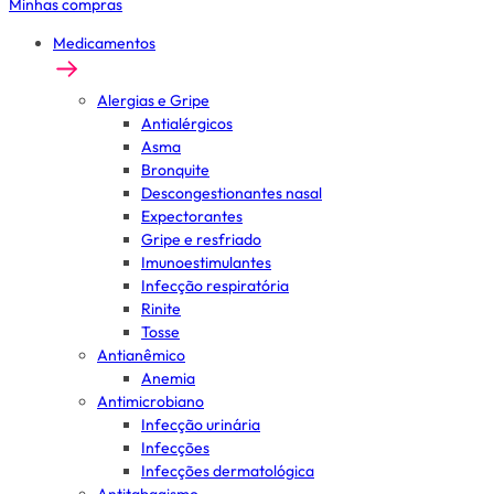
Minhas compras
Medicamentos
Alergias e Gripe
Antialérgicos
Asma
Bronquite
Descongestionantes nasal
Expectorantes
Gripe e resfriado
Imunoestimulantes
Infecção respiratória
Rinite
Tosse
Antianêmico
Anemia
Antimicrobiano
Infecção urinária
Infecções
Infecções dermatológica