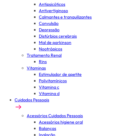
Antipsicóticos
Antivertiginoso
Calmantes e tranquilizantes
Convulsão
Depressão
Distúrbios cerebrais
Mal de parkinson
Nootrópicos
Tratamento Renal
Rins
Vitaminas
Estimulador de apetite
Polivitamínicos
Vitamina c
Vitamina d
Cuidados Pessoais
Acessórios Cuidados Pessoais
Acessórios higiene oral
Balanças
Inalação