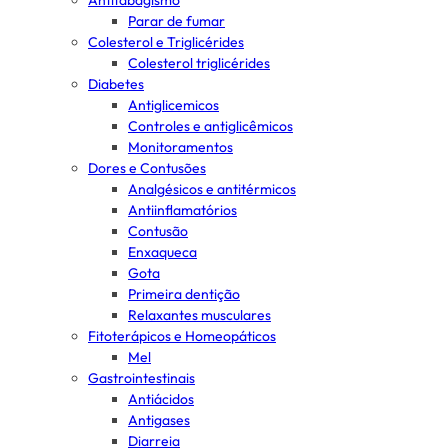
Antitabagismo
Parar de fumar
Colesterol e Triglicérides
Colesterol triglicérides
Diabetes
Antiglicemicos
Controles e antiglicêmicos
Monitoramentos
Dores e Contusões
Analgésicos e antitérmicos
Antiinflamatórios
Contusão
Enxaqueca
Gota
Primeira dentição
Relaxantes musculares
Fitoterápicos e Homeopáticos
Mel
Gastrointestinais
Antiácidos
Antigases
Diarreia