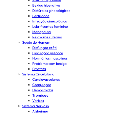
Anticoncepcionais
Bexiga hiperativa
Distúrbios ginecológicos
Fertilidade
Infecção ginecológica
Lubrificantes feminino
Menopausa
Relaxantes uterino
Saúde do Homem
Disfunção erétil
Ejaculação precoce
Hormônios masculinos
Problema com bexiga
Próstata
Sistema Circulatório
Cardiovasculares
Coagulação
Hemorróidas
Trombose
Varizes
Sistema Nervoso
Alzheimer