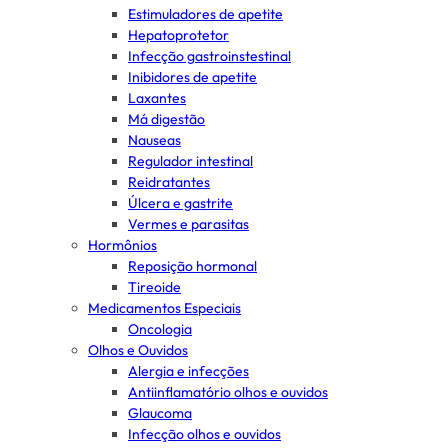
Estimuladores de apetite
Hepatoprotetor
Infecção gastroinstestinal
Inibidores de apetite
Laxantes
Má digestão
Nauseas
Regulador intestinal
Reidratantes
Úlcera e gastrite
Vermes e parasitas
Hormônios
Reposição hormonal
Tireoide
Medicamentos Especiais
Oncologia
Olhos e Ouvidos
Alergia e infecções
Antiinflamatório olhos e ouvidos
Glaucoma
Infecção olhos e ouvidos