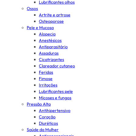
Lubrificantes olhos
Ossos
Artrite e artrose
Osteoporose
Pele e Mucosa
Alopecia
Anestésicos
Antiparasitário
Assaduras
Cicatrizantes
Clareador cutaneo
Feridas
Fimose
Irritações
Lubrificantes pele
Micoses e fungos
Pressão Alta
Antihipertensivo
Coração
Diuréticos
Saúde da Mulher