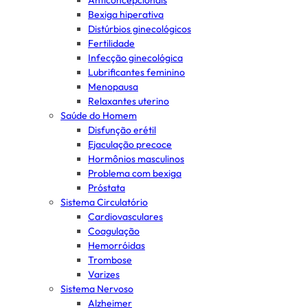
Anticoncepcionais
Bexiga hiperativa
Distúrbios ginecológicos
Fertilidade
Infecção ginecológica
Lubrificantes feminino
Menopausa
Relaxantes uterino
Saúde do Homem
Disfunção erétil
Ejaculação precoce
Hormônios masculinos
Problema com bexiga
Próstata
Sistema Circulatório
Cardiovasculares
Coagulação
Hemorróidas
Trombose
Varizes
Sistema Nervoso
Alzheimer