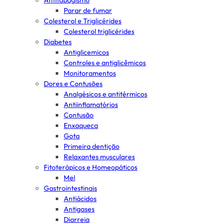
Antitabagismo
Parar de fumar
Colesterol e Triglicérides
Colesterol triglicérides
Diabetes
Antiglicemicos
Controles e antiglicêmicos
Monitoramentos
Dores e Contusões
Analgésicos e antitérmicos
Antiinflamatórios
Contusão
Enxaqueca
Gota
Primeira dentição
Relaxantes musculares
Fitoterápicos e Homeopáticos
Mel
Gastrointestinais
Antiácidos
Antigases
Diarreia