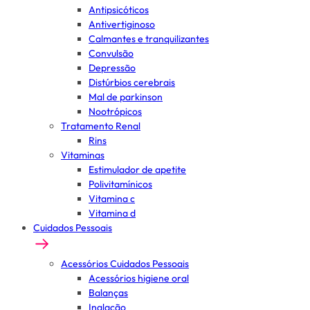
Antipsicóticos
Antivertiginoso
Calmantes e tranquilizantes
Convulsão
Depressão
Distúrbios cerebrais
Mal de parkinson
Nootrópicos
Tratamento Renal
Rins
Vitaminas
Estimulador de apetite
Polivitamínicos
Vitamina c
Vitamina d
Cuidados Pessoais
Acessórios Cuidados Pessoais
Acessórios higiene oral
Balanças
Inalação