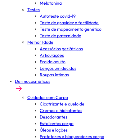
Melatonina
Testes
Autoteste covid-19
Teste de gravidez e fertilidade
Teste de mapeamento genético
Teste de paternidade
Melhor Idade
Acessórios geriátricos
Articulações
Fralda adulto
Lenços umidecidos
Roupas íntimas
Dermocosméticos
Cuidados com Corpo
Cicatrizante e queloide
Cremes e hidratantes
Desodorantes
Esfoliantes corpo
Óleos e loções
Protetores e bloqueadores corpo