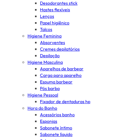
Desodorantes stick
Hastes flexíveis
Lenços
Papel higiênico
Talcos
Higiene Feminina
Absorventes
Cremes depilatórios
Depilação
Higiene Masculina
Aparelhos de barbear
Carga para aparelho
Espuma barbear
Pós barba
Higiene Pessoal
Fixador de dentaduras hp
Hora do Banho
Acessórios banho
Esponjas
Sabonete íntimo
Sabonete líquido