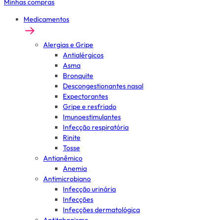
Minhas compras
Medicamentos
Alergias e Gripe
Antialérgicos
Asma
Bronquite
Descongestionantes nasal
Expectorantes
Gripe e resfriado
Imunoestimulantes
Infecção respiratória
Rinite
Tosse
Antianêmico
Anemia
Antimicrobiano
Infecção urinária
Infecções
Infecções dermatológica