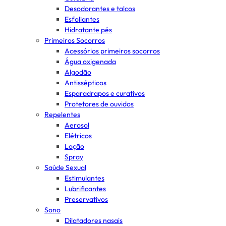
Desodorantes e talcos
Esfoliantes
Hidratante pés
Primeiros Socorros
Acessórios primeiros socorros
Água oxigenada
Algodão
Antissépticos
Esparadrapos e curativos
Protetores de ouvidos
Repelentes
Aerosol
Elétricos
Loção
Spray
Saúde Sexual
Estimulantes
Lubrificantes
Preservativos
Sono
Dilatadores nasais