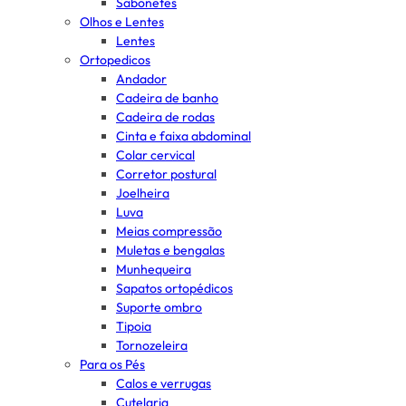
Sabonetes
Olhos e Lentes
Lentes
Ortopedicos
Andador
Cadeira de banho
Cadeira de rodas
Cinta e faixa abdominal
Colar cervical
Corretor postural
Joelheira
Luva
Meias compressão
Muletas e bengalas
Munhequeira
Sapatos ortopédicos
Suporte ombro
Tipoia
Tornozeleira
Para os Pés
Calos e verrugas
Cutelaria