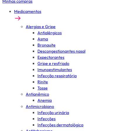
Minhas compras
Medicamentos
Alergias e Gripe
Antialérgicos
Asma
Bronquite
Descongestionantes nasal
Expectorantes
Gripe e resfriado
Imunoestimulantes
Infecção respiratória
Rinite
Tosse
Antianêmico
Anemia
Antimicrobiano
Infecção urinária
Infecções
Infecções dermatológica