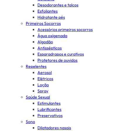
Desodorantes e talcos
Esfoliantes
Hidratante pés
Primeiros Socorros
Acessórios primeiros socorros
Água oxigenada
Algodão
Antissépticos
Esparadrapos e curativos
Protetores de ouvidos
Repelentes
Aerosol
Elétricos
Loção
Spray
Saúde Sexual
Estimulantes
Lubrificantes
Preservativos
Sono
Dilatadores nasais