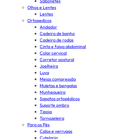
Sabonetes
Olhos e Lentes
Lentes
Ortopedicos
Andador
Cadeira de banho
Cadeira de rodas
Cinta e faixa abdominal
Colar cervical
Corretor postural
Joelheira
Luva
Meias compressão
Muletas e bengalas
Munhequeira
Sapatos ortopédicos
Suporte ombro
Tipoia
Tornozeleira
Para os Pés
Calos e verrugas
Cutelaria