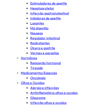
Estimuladores de apetite
Hepatoprotetor
Infecção gastroinstestinal
Inibidores de apetite
Laxantes
Má digestão
Nauseas
Regulador intestinal
Reidratantes
Úlcera e gastrite
Vermes e parasitas
Hormônios
Reposição hormonal
Tireoide
Medicamentos Especiais
Oncologia
Olhos e Ouvidos
Alergia e infecções
Antiinflamatório olhos e ouvidos
Glaucoma
Infecção olhos e ouvidos