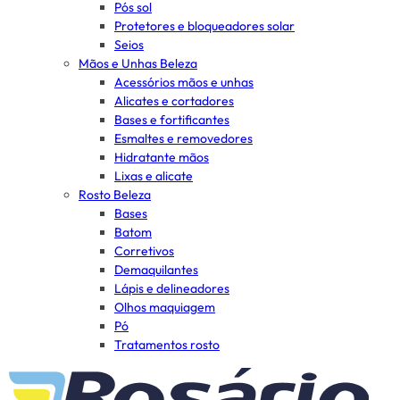
Pós sol
Protetores e bloqueadores solar
Seios
Mãos e Unhas Beleza
Acessórios mãos e unhas
Alicates e cortadores
Bases e fortificantes
Esmaltes e removedores
Hidratante mãos
Lixas e alicate
Rosto Beleza
Bases
Batom
Corretivos
Demaquilantes
Lápis e delineadores
Olhos maquiagem
Pó
Tratamentos rosto