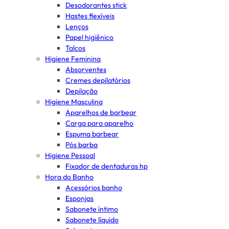
Desodorantes stick
Hastes flexíveis
Lenços
Papel higiênico
Talcos
Higiene Feminina
Absorventes
Cremes depilatórios
Depilação
Higiene Masculina
Aparelhos de barbear
Carga para aparelho
Espuma barbear
Pós barba
Higiene Pessoal
Fixador de dentaduras hp
Hora do Banho
Acessórios banho
Esponjas
Sabonete íntimo
Sabonete líquido