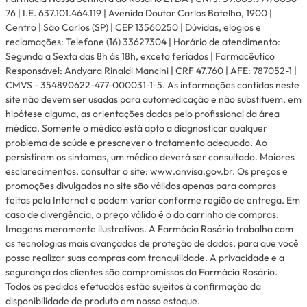
76 | I.E. 637.101.464.119 | Avenida Doutor Carlos Botelho, 1900 |
Centro | São Carlos (SP) | CEP 13560250 | Dúvidas, elogios e
reclamações: Telefone (16) 33627304 | Horário de atendimento:
Segunda a Sexta das 8h às 18h, exceto feriados | Farmacêutico
Responsável: Andyara Rinaldi Mancini | CRF 47.760 | AFE: 787052-1 |
CMVS - 354890622-477-000031-1-5. As informações contidas neste
site não devem ser usadas para automedicação e não substituem, em
hipótese alguma, as orientações dadas pelo profissional da área
médica. Somente o médico está apto a diagnosticar qualquer
problema de saúde e prescrever o tratamento adequado. Ao
persistirem os sintomas, um médico deverá ser consultado. Maiores
esclarecimentos, consultar o site: www.anvisa.gov.br. Os preços e
promoções divulgados no site são válidos apenas para compras
feitas pela Internet e podem variar conforme região de entrega. Em
caso de divergência, o preço válido é o do carrinho de compras.
Imagens meramente ilustrativas. A Farmácia Rosário trabalha com
as tecnologias mais avançadas de proteção de dados, para que você
possa realizar suas compras com tranquilidade. A privacidade e a
segurança dos clientes são compromissos da Farmácia Rosário.
Todos os pedidos efetuados estão sujeitos à confirmação da
disponibilidade de produto em nosso estoque.