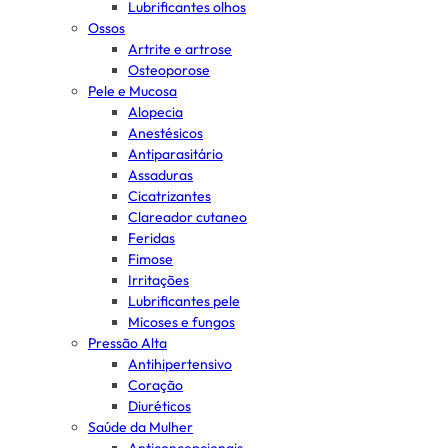
Lubrificantes olhos
Ossos
Artrite e artrose
Osteoporose
Pele e Mucosa
Alopecia
Anestésicos
Antiparasitário
Assaduras
Cicatrizantes
Clareador cutaneo
Feridas
Fimose
Irritações
Lubrificantes pele
Micoses e fungos
Pressão Alta
Antihipertensivo
Coração
Diuréticos
Saúde da Mulher