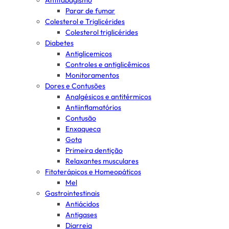
Antitabagismo
Parar de fumar
Colesterol e Triglicérides
Colesterol triglicérides
Diabetes
Antiglicemicos
Controles e antiglicêmicos
Monitoramentos
Dores e Contusões
Analgésicos e antitérmicos
Antiinflamatórios
Contusão
Enxaqueca
Gota
Primeira dentição
Relaxantes musculares
Fitoterápicos e Homeopáticos
Mel
Gastrointestinais
Antiácidos
Antigases
Diarreia