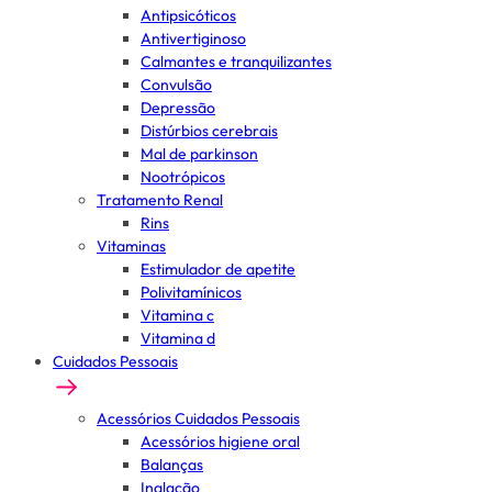
Antipsicóticos
Antivertiginoso
Calmantes e tranquilizantes
Convulsão
Depressão
Distúrbios cerebrais
Mal de parkinson
Nootrópicos
Tratamento Renal
Rins
Vitaminas
Estimulador de apetite
Polivitamínicos
Vitamina c
Vitamina d
Cuidados Pessoais
Acessórios Cuidados Pessoais
Acessórios higiene oral
Balanças
Inalação