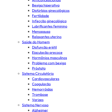
Anticoncepcionais
Bexiga hiperativa
Distúrbios ginecológicos
Fertilidade
Infecção ginecológica
Lubrificantes feminino
Menopausa
Relaxantes uterino
Saúde do Homem
Disfunção erétil
Ejaculação precoce
Hormônios masculinos
Problema com bexiga
Próstata
Sistema Circulatório
Cardiovasculares
Coagulação
Hemorróidas
Trombose
Varizes
Sistema Nervoso
Alzheimer