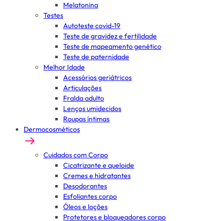
Melatonina
Testes
Autoteste covid-19
Teste de gravidez e fertilidade
Teste de mapeamento genético
Teste de paternidade
Melhor Idade
Acessórios geriátricos
Articulações
Fralda adulto
Lenços umidecidos
Roupas íntimas
Dermocosméticos
Cuidados com Corpo
Cicatrizante e queloide
Cremes e hidratantes
Desodorantes
Esfoliantes corpo
Óleos e loções
Protetores e bloqueadores corpo