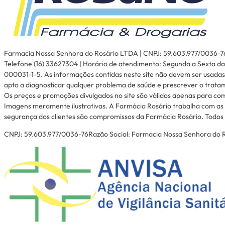
Farmacia Nossa Senhora do Rosário LTDA | CNPJ: 59.603.977/0036-76 | I
Telefone (16) 33627304 | Horário de atendimento: Segunda a Sexta das
000031-1-5. As informações contidas neste site não devem ser usadas
apto a diagnosticar qualquer problema de saúde e prescrever o trata
Os preços e promoções divulgados no site são válidos apenas para com
Imagens meramente ilustrativas. A Farmácia Rosário trabalha com as 
segurança dos clientes são compromissos da Farmácia Rosário. Todos o
CNPJ: 59.603.977/0036-76Razão Social: Farmacia Nossa Senhora do Ro