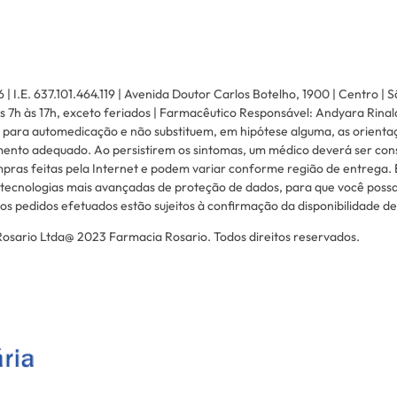
.E. 637.101.464.119 | Avenida Doutor Carlos Botelho, 1900 | Centro | S
 7h às 17h, exceto feriados | Farmacêutico Responsável: Andyara Rinal
 para automedicação e não substituem, em hipótese alguma, as orienta
mento adequado. Ao persistirem os sintomas, um médico deverá ser consu
pras feitas pela Internet e podem variar conforme região de entrega. 
tecnologias mais avançadas de proteção de dados, para que você possa 
s pedidos efetuados estão sujeitos à confirmação da disponibilidade d
sario Ltda@ 2023 Farmacia Rosario. Todos direitos reservados.