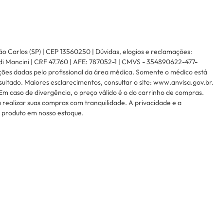
ão Carlos (SP) | CEP 13560250 | Dúvidas, elogios e reclamações:
di Mancini | CRF 47.760 | AFE: 787052-1 | CMVS - 354890622-477-
ções dadas pelo profissional da área médica. Somente o médico está
ltado. Maiores esclarecimentos, consultar o site: www.anvisa.gov.br.
Em caso de divergência, o preço válido é o do carrinho de compras.
realizar suas compras com tranquilidade. A privacidade e a
e produto em nosso estoque.