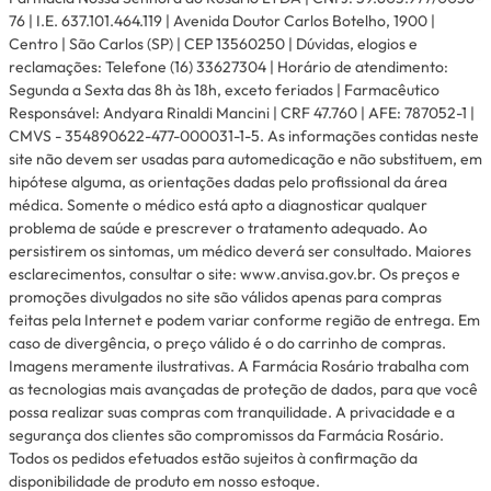
76 | I.E. 637.101.464.119 | Avenida Doutor Carlos Botelho, 1900 |
Centro | São Carlos (SP) | CEP 13560250 | Dúvidas, elogios e
reclamações: Telefone (16) 33627304 | Horário de atendimento:
Segunda a Sexta das 8h às 18h, exceto feriados | Farmacêutico
Responsável: Andyara Rinaldi Mancini | CRF 47.760 | AFE: 787052-1 |
CMVS - 354890622-477-000031-1-5. As informações contidas neste
site não devem ser usadas para automedicação e não substituem, em
hipótese alguma, as orientações dadas pelo profissional da área
médica. Somente o médico está apto a diagnosticar qualquer
problema de saúde e prescrever o tratamento adequado. Ao
persistirem os sintomas, um médico deverá ser consultado. Maiores
esclarecimentos, consultar o site: www.anvisa.gov.br. Os preços e
promoções divulgados no site são válidos apenas para compras
feitas pela Internet e podem variar conforme região de entrega. Em
caso de divergência, o preço válido é o do carrinho de compras.
Imagens meramente ilustrativas. A Farmácia Rosário trabalha com
as tecnologias mais avançadas de proteção de dados, para que você
possa realizar suas compras com tranquilidade. A privacidade e a
segurança dos clientes são compromissos da Farmácia Rosário.
Todos os pedidos efetuados estão sujeitos à confirmação da
disponibilidade de produto em nosso estoque.