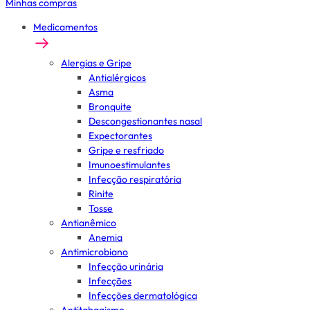
Minhas compras
Medicamentos
Alergias e Gripe
Antialérgicos
Asma
Bronquite
Descongestionantes nasal
Expectorantes
Gripe e resfriado
Imunoestimulantes
Infecção respiratória
Rinite
Tosse
Antianêmico
Anemia
Antimicrobiano
Infecção urinária
Infecções
Infecções dermatológica