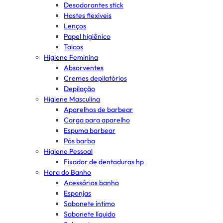
Desodorantes stick
Hastes flexíveis
Lenços
Papel higiênico
Talcos
Higiene Feminina
Absorventes
Cremes depilatórios
Depilação
Higiene Masculina
Aparelhos de barbear
Carga para aparelho
Espuma barbear
Pós barba
Higiene Pessoal
Fixador de dentaduras hp
Hora do Banho
Acessórios banho
Esponjas
Sabonete íntimo
Sabonete líquido