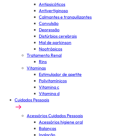
Antipsicóticos
Antivertiginoso
Calmantes e tranquilizantes
Convulsão
Depressão
Distúrbios cerebrais
Mal de parkinson
Nootrópicos
Tratamento Renal
Rins
Vitaminas
Estimulador de apetite
Polivitamínicos
Vitamina c
Vitamina d
Cuidados Pessoais
Acessórios Cuidados Pessoais
Acessórios higiene oral
Balanças
Inalação