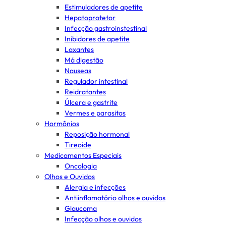
Estimuladores de apetite
Hepatoprotetor
Infecção gastroinstestinal
Inibidores de apetite
Laxantes
Má digestão
Nauseas
Regulador intestinal
Reidratantes
Úlcera e gastrite
Vermes e parasitas
Hormônios
Reposição hormonal
Tireoide
Medicamentos Especiais
Oncologia
Olhos e Ouvidos
Alergia e infecções
Antiinflamatório olhos e ouvidos
Glaucoma
Infecção olhos e ouvidos