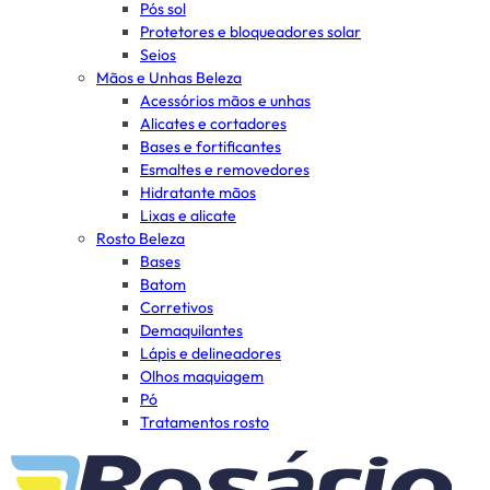
Pós sol
Protetores e bloqueadores solar
Seios
Mãos e Unhas Beleza
Acessórios mãos e unhas
Alicates e cortadores
Bases e fortificantes
Esmaltes e removedores
Hidratante mãos
Lixas e alicate
Rosto Beleza
Bases
Batom
Corretivos
Demaquilantes
Lápis e delineadores
Olhos maquiagem
Pó
Tratamentos rosto