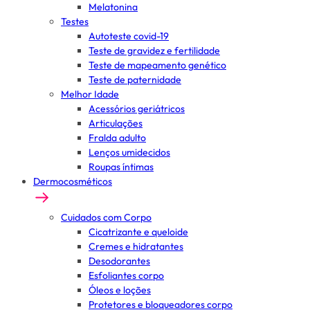
Melatonina
Testes
Autoteste covid-19
Teste de gravidez e fertilidade
Teste de mapeamento genético
Teste de paternidade
Melhor Idade
Acessórios geriátricos
Articulações
Fralda adulto
Lenços umidecidos
Roupas íntimas
Dermocosméticos
Cuidados com Corpo
Cicatrizante e queloide
Cremes e hidratantes
Desodorantes
Esfoliantes corpo
Óleos e loções
Protetores e bloqueadores corpo