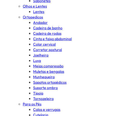
Sabonetes
Olhos e Lentes
Lentes
Ortopedicos
Andador
Cadeira de banho
Cadeira de rodas
Cinta e faixa abdominal
Colar cervical
Corretor postural
Joelheira
Luva
Meias compressão
Muletas e bengalas
Munhequeira
Sapatos ortopédicos
Suporte ombro
Tipoia
Tornozeleira
Para os Pés
Calos e verrugas
Cutelaria