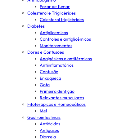
Antitabagismo
Parar de fumar
Colesterol e Triglicérides
Colesterol triglicérides
Diabetes
Antiglicemicos
Controles e antiglicêmicos
Monitoramentos
Dores e Contusões
Analgésicos e antitérmicos
Antiinflamatórios
Contusão
Enxaqueca
Gota
Primeira dentição
Relaxantes musculares
Fitoterápicos e Homeopáticos
Mel
Gastrointestinais
Antiácidos
Antigases
Diarreia