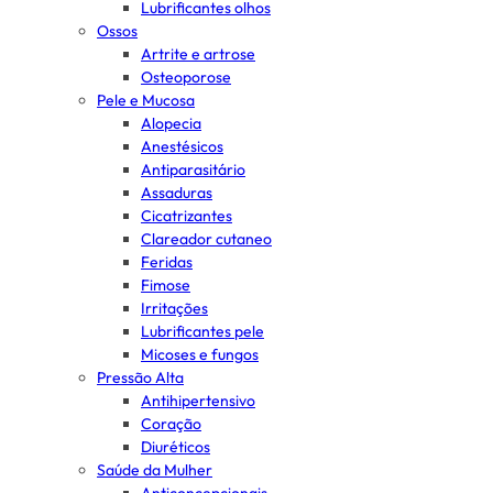
Lubrificantes olhos
Ossos
Artrite e artrose
Osteoporose
Pele e Mucosa
Alopecia
Anestésicos
Antiparasitário
Assaduras
Cicatrizantes
Clareador cutaneo
Feridas
Fimose
Irritações
Lubrificantes pele
Micoses e fungos
Pressão Alta
Antihipertensivo
Coração
Diuréticos
Saúde da Mulher