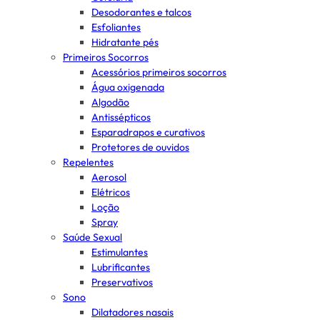
Desodorantes e talcos
Esfoliantes
Hidratante pés
Primeiros Socorros
Acessórios primeiros socorros
Água oxigenada
Algodão
Antissépticos
Esparadrapos e curativos
Protetores de ouvidos
Repelentes
Aerosol
Elétricos
Loção
Spray
Saúde Sexual
Estimulantes
Lubrificantes
Preservativos
Sono
Dilatadores nasais