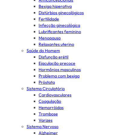
Anticoncepcionais
Bexiga hiperativa
Distúrbios ginecológicos
Fertilidade
Infecção ginecológica
Lubrificantes feminino
Menopausa
Relaxantes uterino
Saúde do Homem
Disfunção erétil
Ejaculação precoce
Hormônios masculinos
Problema com bexiga
Próstata
Sistema Circulatório
Cardiovasculares
Coagulação
Hemorróidas
Trombose
Varizes
Sistema Nervoso
Alzheimer