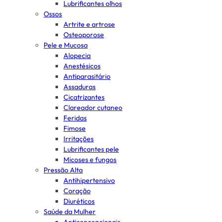
Lubrificantes olhos
Ossos
Artrite e artrose
Osteoporose
Pele e Mucosa
Alopecia
Anestésicos
Antiparasitário
Assaduras
Cicatrizantes
Clareador cutaneo
Feridas
Fimose
Irritações
Lubrificantes pele
Micoses e fungos
Pressão Alta
Antihipertensivo
Coração
Diuréticos
Saúde da Mulher