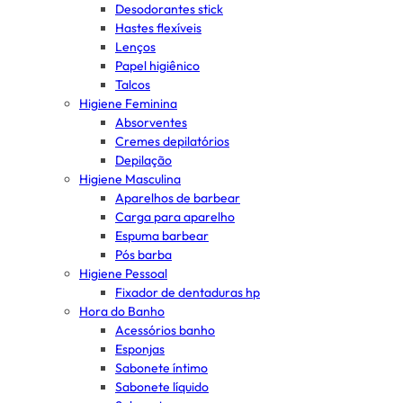
Desodorantes stick
Hastes flexíveis
Lenços
Papel higiênico
Talcos
Higiene Feminina
Absorventes
Cremes depilatórios
Depilação
Higiene Masculina
Aparelhos de barbear
Carga para aparelho
Espuma barbear
Pós barba
Higiene Pessoal
Fixador de dentaduras hp
Hora do Banho
Acessórios banho
Esponjas
Sabonete íntimo
Sabonete líquido