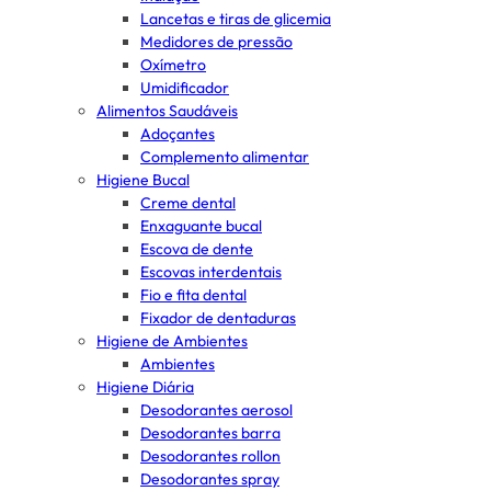
Lancetas e tiras de glicemia
Medidores de pressão
Oxímetro
Umidificador
Alimentos Saudáveis
Adoçantes
Complemento alimentar
Higiene Bucal
Creme dental
Enxaguante bucal
Escova de dente
Escovas interdentais
Fio e fita dental
Fixador de dentaduras
Higiene de Ambientes
Ambientes
Higiene Diária
Desodorantes aerosol
Desodorantes barra
Desodorantes rollon
Desodorantes spray