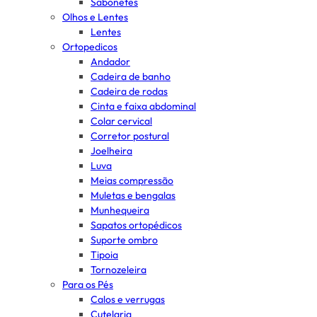
Sabonetes
Olhos e Lentes
Lentes
Ortopedicos
Andador
Cadeira de banho
Cadeira de rodas
Cinta e faixa abdominal
Colar cervical
Corretor postural
Joelheira
Luva
Meias compressão
Muletas e bengalas
Munhequeira
Sapatos ortopédicos
Suporte ombro
Tipoia
Tornozeleira
Para os Pés
Calos e verrugas
Cutelaria