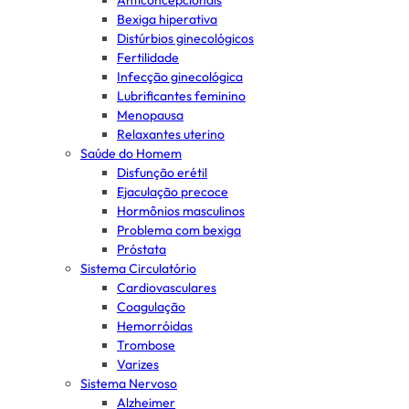
Anticoncepcionais
Bexiga hiperativa
Distúrbios ginecológicos
Fertilidade
Infecção ginecológica
Lubrificantes feminino
Menopausa
Relaxantes uterino
Saúde do Homem
Disfunção erétil
Ejaculação precoce
Hormônios masculinos
Problema com bexiga
Próstata
Sistema Circulatório
Cardiovasculares
Coagulação
Hemorróidas
Trombose
Varizes
Sistema Nervoso
Alzheimer