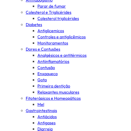
Antitabagismo
Parar de fumar
Colesterol e Triglicérides
Colesterol triglicérides
Diabetes
Antiglicemicos
Controles e antiglicêmicos
Monitoramentos
Dores e Contusões
Analgésicos e antitérmicos
Antiinflamatórios
Contusão
Enxaqueca
Gota
Primeira dentição
Relaxantes musculares
Fitoterápicos e Homeopáticos
Mel
Gastrointestinais
Antiácidos
Antigases
Diarreia