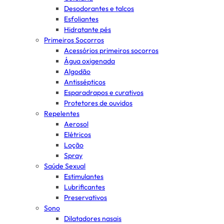
Desodorantes e talcos
Esfoliantes
Hidratante pés
Primeiros Socorros
Acessórios primeiros socorros
Água oxigenada
Algodão
Antissépticos
Esparadrapos e curativos
Protetores de ouvidos
Repelentes
Aerosol
Elétricos
Loção
Spray
Saúde Sexual
Estimulantes
Lubrificantes
Preservativos
Sono
Dilatadores nasais